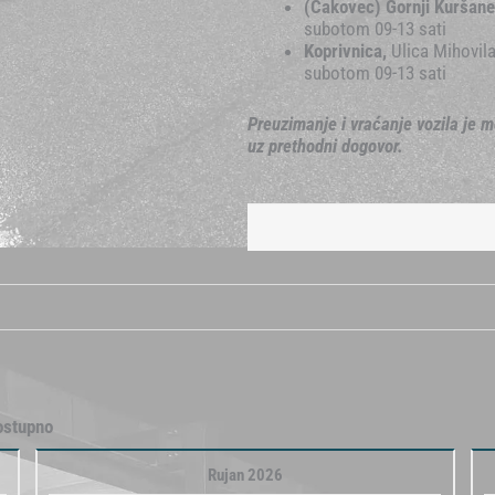
(Čakovec) Gornji Kuršan
subotom 09-13 sati
Koprivnica,
Ulica Mihovil
subotom 09-13 sati
Preuzimanje i vraćanje vozila je m
uz prethodni dogovor.
ostupno
Rujan 2026