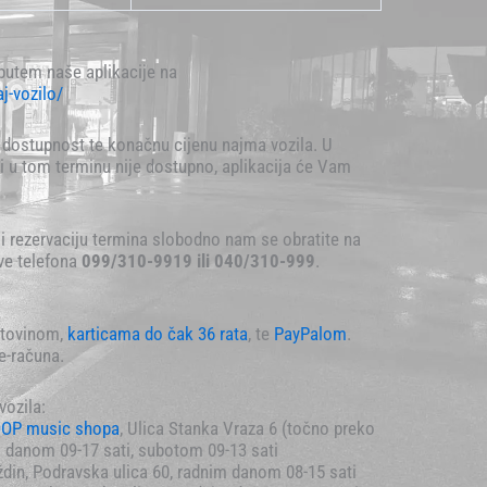
 putem naše aplikacije na
aj-vozilo/
i dostupnost te konačnu cijenu najma vozila. U
li u tom terminu nije dostupno, aplikacija će Vam
i rezervaciju termina slobodno nam se obratite na
eve telefona
099/310-9919 ili 040/310-999
.
otovinom,
karticama
do čak 36 rata
, te
PayPalom
.
e-računa.
vozila:
OP music shopa
, Ulica Stanka Vraza 6 (točno preko
 danom 09-17 sati, subotom 09-13 sati
din, Podravska ulica 60, radnim danom 08-15 sati