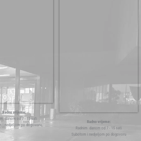
Radno vrijeme:
m danom od 7 - 15 sati
Radno vrijeme:
 i nedjeljom po dogovoru
Radnim danom od 7 - 15 sati
Subotom i nedjeljom po dogovoru