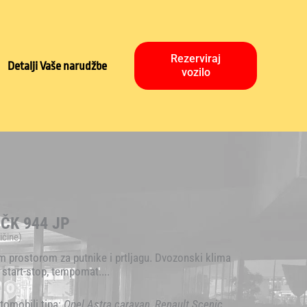
Rezerviraj
Detalji Vaše narudžbe
vozilo
I ČK 944 JP
ičine)
kim prostorom za putnike i prtljagu. Dvozonski klima
 start-stop, tempomat....
utomobili tipa:
Opel Astra caravan, Renault Scenic,