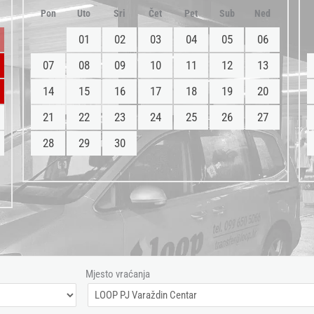
Pon
Uto
Sri
Čet
Pet
Sub
Ned
01
02
03
04
05
06
07
08
09
10
11
12
13
14
15
16
17
18
19
20
21
22
23
24
25
26
27
28
29
30
Mjesto vraćanja