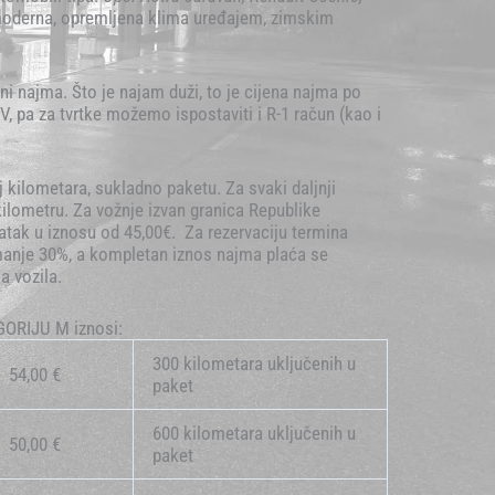
 moderna, opremljena klima uređajem, zimskim
ni najma. Što je najam duži, to je cijena najma po
V, pa za tvrtke možemo ispostaviti i R-1 račun (kao i
j kilometara, sukladno paketu. Za svaki daljnji
ilometru. Za vožnje izvan granica Republike
atak u iznosu od 45,00€. Za rezervaciju termina
jmanje 30%, a kompletan iznos najma plaća se
a vozila.
GORIJU M iznosi:
300 kilometara uključenih u
54,00 €
paket
600 kilometara uključenih u
50,00 €
paket