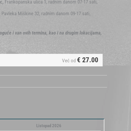
ec,
Frankopanska ulica 1, radnim danom 07-17 sati,
a Pavleka Miškine 32, radnim danom 09-17 sati,
oguće i van ovih termina, kao i na drugim lokacijama,
€
27.00
Već od
Listopad 2026