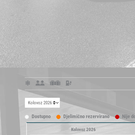
Dostupno
Djelimično rezervirano
Nije d
Kolovoz 2026