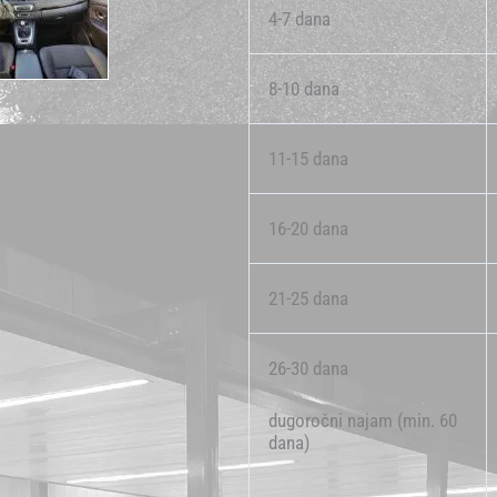
4-7 dana
8-10 dana
11-15 dana
16-20 dana
21-25 dana
26-30 dana
dugoročni najam (min. 60
dana)