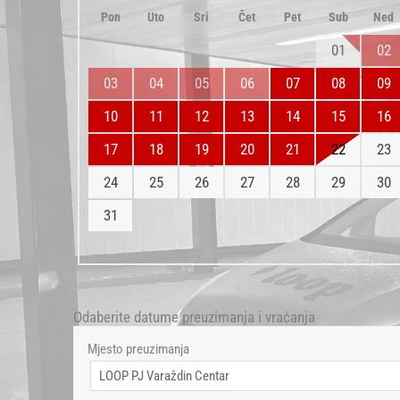
Pon
Uto
Sri
Čet
Pet
Sub
Ned
01
02
03
04
05
06
07
08
09
10
11
12
13
14
15
16
17
18
19
20
21
22
23
24
25
26
27
28
29
30
31
Odaberite datume preuzimanja i vraćanja
Mjesto preuzimanja