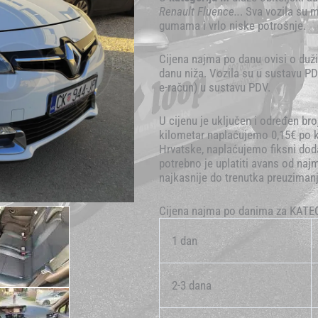
Renault Fluence..
. Sva vozila su
gumama i vrlo niske potrošnje.
Cijena najma po danu ovisi o duži
danu niža. Vozila su u sustavu PD
e-račun) u sustavu PDV.
U cijenu je uključen i određen bro
kilometar naplaćujemo 0,15€ po k
Hrvatske, naplaćujemo fiksni dod
potrebno je uplatiti avans od na
najkasnije do trenutka preuzimanj
Cijena najma po danima za KATE
1 dan
2-3 dana