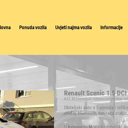
lovna
Ponuda vozila
Uvjeti najma vozila
Informacije
Renault Scenic 1.5 DC
KAT M (obiteljski automobil srednje vel
Obiteljski auto s 5 sjedala i veli
uređaj, bluetooth, tonirana stakla,
U
kategoriju M
ulaze obiteljski a