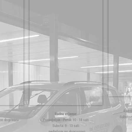
Radni
Radno vrijeme:
Subotom
 po dogovoru
Ponedjeljak - Petak 10 - 18 sati
Subota: 9 - 13 sati
nedjeljom po dogovoru