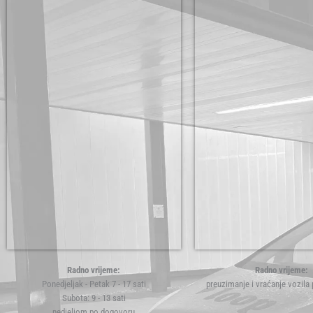
Radno vrijeme:
Radno vrijeme:
Ponedjeljak - Petak 7 - 17 sati
preuzimanje i vraćanje vozila
Subota: 9 - 13 sati
nedjeljom po dogovoru