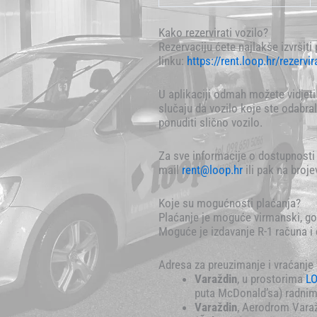
Kako rezervirati vozilo?
Rezervaciju ćete najlakše izvršiti
linku:
https://rent.loop.hr/rezervir
U aplikaciji odmah možete vidjet
slučaju da vozilo koje ste odabra
ponuditi slično vozilo.
Za sve informacije o dostupnosti 
mail
rent@loop.hr
ili pak na broj
Koje su mogućnosti plaćanja?
Plaćanje je moguće virmanski, g
Moguće je izdavanje R-1 računa i 
Adresa za preuzimanje i vraćanje 
Varaždin
, u prostorima
LO
puta McDonald’sa) radnim
Varaždin
, Aerodrom Varaž