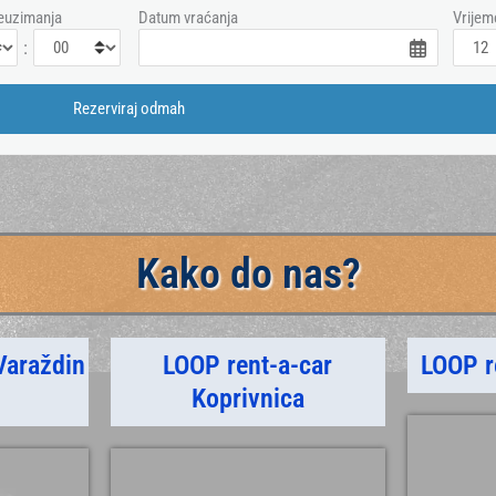
euzimanja
Datum vraćanja
Vrijem
:
Kako do nas?
Varaždin
LOOP rent-a-car
LOOP r
m
Koprivnica