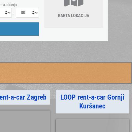
e vraćanja
:
KARTA LOKACIJA
ent-a-car Zagreb
LOOP rent-a-car Gornji
Kuršanec