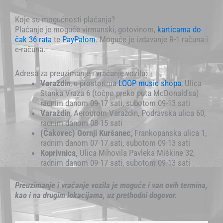
Koje su mogućnosti plaćanja?
Plaćanje je moguće virmanski, gotovinom,
karticama
do
čak 36 rata
te
PayPalom
. Moguće je izdavanje R-1 računa i
e-računa.
Adresa za preuzimanje i vraćanje vozila:
Varaždin
, u prostorima
LOOP music shopa
, Ulica
Stanka Vraza 6 (točno preko puta McDonald’sa)
radnim danom 09-17 sati, subotom 09-13 sati
Varaždin
, Aerodrom Varaždin, Podravska ulica 60,
radnim danom 08-15 sati
(Čakovec) Gornji Kuršanec,
Frankopanska ulica 1,
radnim danom 07-17 sati, subotom 09-13 sati
Koprivnica,
Ulica Mihovila Pavleka Miškine 32,
radnim danom 09-17 sati, subotom 09-13 sati
Preuzimanje i vraćanje vozila je moguće i van ovih termina,
kao i na drugim lokacijama, uz prethodni dogovor.