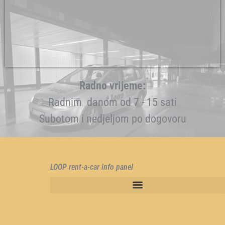
Radno vrijeme:
Radnim danom od 7 - 15 sati
Subotom i nedjeljom po dogovoru
LOOP rent-a-car info panel