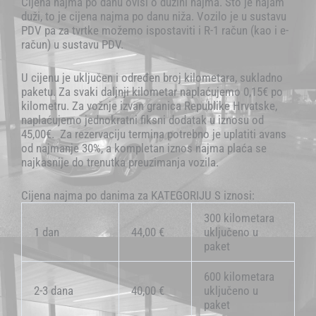
Cijena najma po danu ovisi o dužini najma. Što je najam
duži, to je cijena najma po danu niža. Vozilo je u sustavu
PDV pa za tvrtke možemo ispostaviti i R-1 račun (kao i e-
račun) u sustavu PDV.
U cijenu je uključen i određen broj kilometara, sukladno
paketu. Za svaki daljnji kilometar naplaćujemo 0,15€ po
kilometru. Za vožnje izvan granica Republike Hrvatske,
naplaćujemo jednokratni fiksni dodatak u iznosu od
45,00€. Za rezervaciju termina potrebno je uplatiti avans
od najmanje 30%, a kompletan iznos najma plaća se
najkasnije do trenutka preuzimanja vozila.
Cijena najma po danima za KATEGORIJU S iznosi:
300 kilometara
1 dan
44,00 €
uključeno u
paket
600 kilometara
2-3 dana
40,00 €
uključeno u
paket