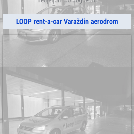
LOOP rent-a-car Varaždin aerodrom