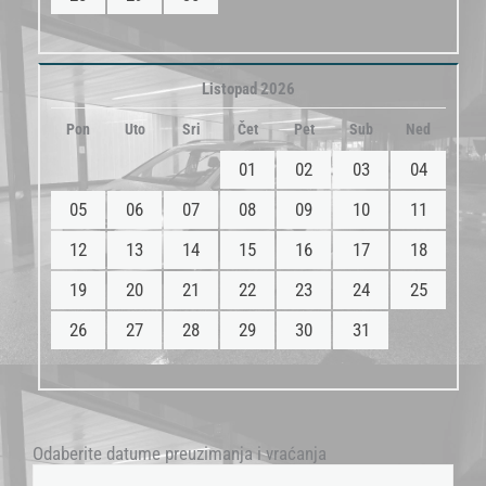
Listopad 2026
Pon
Uto
Sri
Čet
Pet
Sub
Ned
01
02
03
04
05
06
07
08
09
10
11
12
13
14
15
16
17
18
19
20
21
22
23
24
25
26
27
28
29
30
31
Odaberite datume preuzimanja i vraćanja