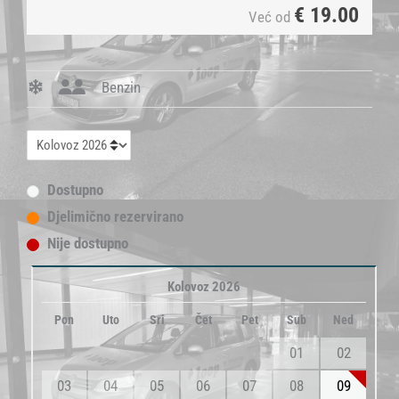
€
19.00
Već od
Benzin
Dostupno
Djelimično rezervirano
Nije dostupno
Kolovoz 2026
Pon
Uto
Sri
Čet
Pet
Sub
Ned
01
02
03
04
05
06
07
08
09