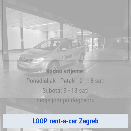
Radno vrijeme:
Ponedjeljak - Petak 10 - 18 sati
Subota: 9 - 13 sati
nedjeljom po dogovoru
LOOP rent-a-car Zagreb