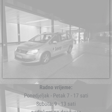
Radno vrijeme:
Ponedjeljak - Petak 7 - 17 sati
Subota: 9 - 13 sati
nedjeljom po dogovoru