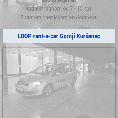
Radnim danom od 7 - 15 sati
Subotom i nedjeljom po dogovoru
LOOP rent-a-car Gornji Kuršanec