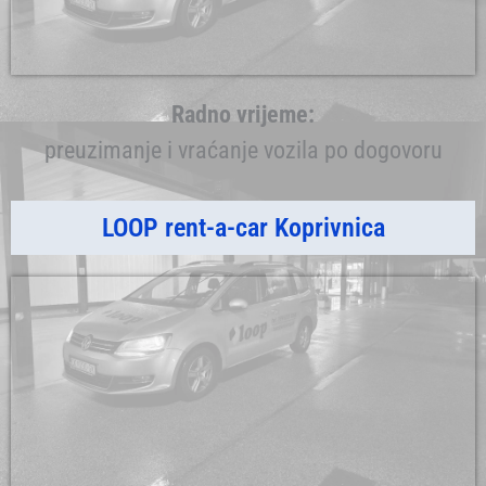
Radno vrijeme:
preuzimanje i vraćanje vozila po dogovoru
LOOP rent-a-car Koprivnica