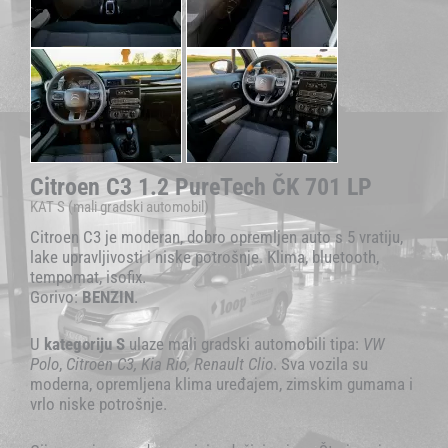
Citroen C3 1.2 PureTech ČK 701 LP
KAT S (mali gradski automobil)
Citroen C3 je moderan, dobro opremljen auto s 5 vratiju,
lake upravljivosti i niske potrošnje. Klima, bluetooth,
tempomat, isofix.
Gorivo:
BENZIN
.
U
kategoriju S
ulaze mali gradski automobili tipa:
VW
Polo
,
Citroen C3, Kia Rio, Renault Clio
. Sva vozila su
moderna, opremljena klima uređajem, zimskim gumama i
vrlo niske potrošnje.