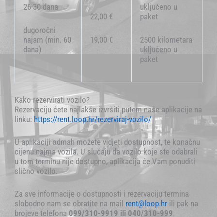
26-30 dana
uključeno u
22,00 €
paket
dugoročni
najam (min. 60
19,00 €
2500 kilometara
dana)
uključeno u
paket
Kako rezervirati vozilo?
Rezervaciju ćete najlakše izvršiti putem naše aplikacije na
linku:
https://rent.loop.hr/rezerviraj-vozilo/
U aplikaciji odmah možete vidjeti dostupnost, te konačnu
cijenu najma vozila. U slučaju da vozilo koje ste odabrali
u tom terminu nije dostupno, aplikacija će Vam ponuditi
slično vozilo.
Za sve informacije o dostupnosti i rezervaciju termina
slobodno nam se obratite na mail
rent@loop.hr
ili pak na
brojeve telefona
099/310-9919 ili 040/310-999
.