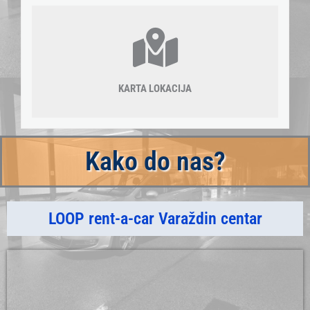
KARTA LOKACIJA
Kako do nas?
LOOP rent-a-car Varaždin centar