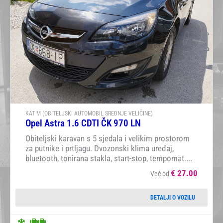
KAT M (OBITELJSKI AUTOMOBIL SREDNJE VELIČINE)
Opel Astra 1.6 CDTI ČK 970 LN
Obiteljski karavan s 5 sjedala i velikim prostorom
za putnike i prtljagu. Dvozonski klima uređaj,
bluetooth, tonirana stakla, start-stop, tempomat....
€
27.00
Već od
DETALJI O VOZILU