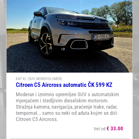
KAT XL (SUV, MONOVOLUMEN)
Citroen C5 Aircross automatic ČK 599 KZ
Moderan i iznimno opremljen SUV s automatskim
mjenjačem i štedljivim dieselskim motorom.
Stražnja kamera, navigacija, praćenje trake, radar,
tempomat... samo su neki od aduta kojim se dići
Citroen C5 Aircross.
€
33.00
Već od