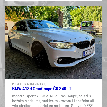
PREM 1 (PREMIUM VOZILA 1)
BMW 418d GranCoupe ČK 340 LT
moderni sportski BMW 418d Gran Coupe, dolazi s
kožnim sjedalima, staklenim krovom i i snažnim ali
vrlo štedljivim dieselskim motorom. Gorivo: DIESEL