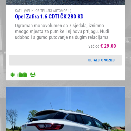
KAT L (VELIKI OBITELJSKI AUTOMOBIL)
Opel Zafira 1.6 CDTI ČK 280 KD
Ogroman monovolumen sa 7 sjedala, iznimno
mnogo mjesta za putnike i njihovu prtljagu. Nudi
udobno i sigurno putovanje na dugim relacijama.
€
29.00
Već od
DETALJI O VOZILU