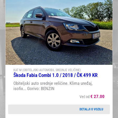
KAT M (OBITELJSKI AUTOMOBIL SREDNJE VELIČINE)
Škoda Fabia Combi 1.0 / 2018 / ČK 499 KR
Obiteljski auto srednje veličine. Klima uređaj,
isofix... Gorivo: BENZIN
€
27.00
Već od
DETALJI O VOZILU