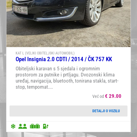
KAT L (VELIKI OBITELJSKI AUTOMOBIL)
Opel Insignia 2.0 CDTI / 2014 / ČK 757 KK
Obiteljski karavan s 5 sjedala i ogromnim
prostorom za putnike i prtljagu. Dvozonski klima
uređaj, navigacija, bluetooth, tonirana stakla, start-
stop, tempomat....
€
29.00
Već od
DETALJI O VOZILU