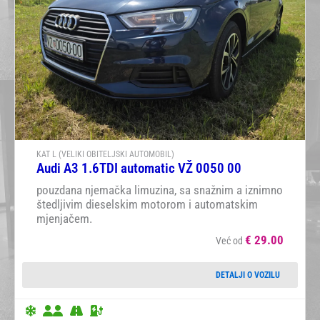
KAT L (VELIKI OBITELJSKI AUTOMOBIL)
Audi A3 1.6TDI automatic VŽ 0050 00
pouzdana njemačka limuzina, sa snažnim a iznimno
štedljivim dieselskim motorom i automatskim
mjenjačem.
€
29.00
Već od
DETALJI O VOZILU