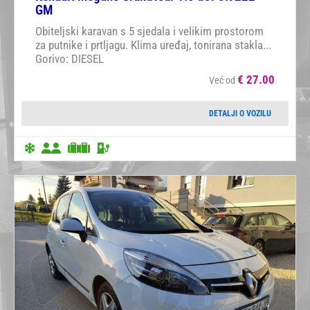
GM
Obiteljski karavan s 5 sjedala i velikim prostorom
za putnike i prtljagu. Klima uređaj, tonirana stakla...
Gorivo: DIESEL
€
27.00
Već od
DETALJI O VOZILU