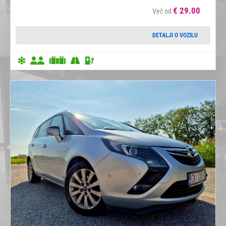
€
29.00
Već od
DETALJI O VOZILU