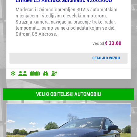
Citroen C5 Aircross automatic VŽ0030OO
Moderan i iznimno opremljen SUV s automatskim
mjenjačem i štedljivim dieselskim motorom.
Stražnja kamera, navigacija, praćenje trake, radar,
tempomat... samo su neki od aduta kojim se dići
Citroen C5 Aircross.
€
33.00
Već od
DETALJI O VOZILU
VELIKI OBITELJSKI AUTOMOBILI