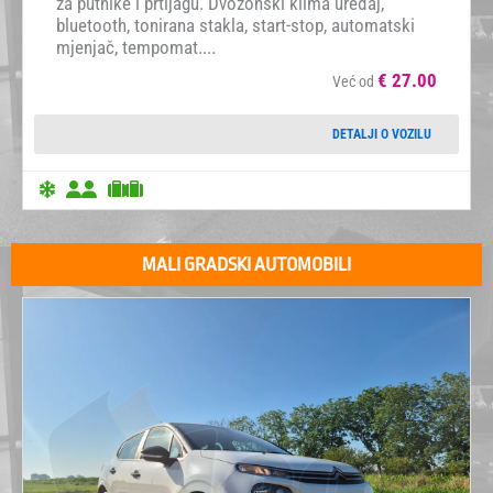
za putnike i prtljagu. Dvozonski klima uređaj,
bluetooth, tonirana stakla, start-stop, automatski
mjenjač, tempomat....
€
27.00
Već od
DETALJI O VOZILU
MALI GRADSKI AUTOMOBILI