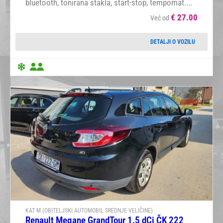
bluetooth, tonirana stakla, start-stop, tempomat....
€
27.00
Već od
DETALJI O VOZILU
KAT M (OBITELJSKI AUTOMOBIL SREDNJE VELIČINE)
Renault Megane GrandTour 1.5 dCi ČK 222