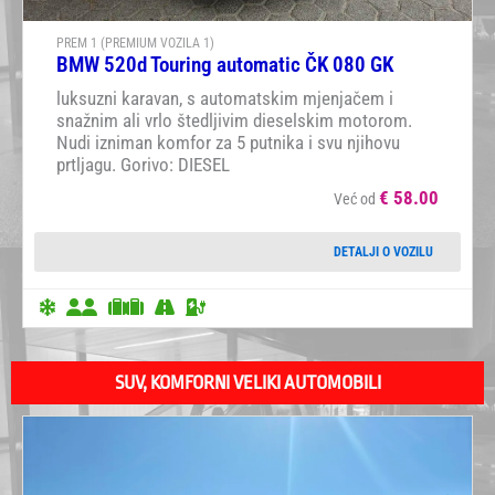
PREM 1 (PREMIUM VOZILA 1)
BMW 520d Touring automatic ČK 080 GK
luksuzni karavan, s automatskim mjenjačem i
snažnim ali vrlo štedljivim dieselskim motorom.
Nudi izniman komfor za 5 putnika i svu njihovu
prtljagu. Gorivo: DIESEL
€
58.00
Već od
DETALJI O VOZILU
SUV, KOMFORNI VELIKI AUTOMOBILI