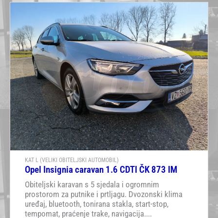
KAT L (VELIKI OBITELJSKI AUTOMOBIL)
Opel Insignia caravan 1.6 CDTI ČK 873 IM
Obiteljski karavan s 5 sjedala i ogromnim
prostorom za putnike i prtljagu. Dvozonski klima
uređaj, bluetooth, tonirana stakla, start-stop,
tempomat, praćenje trake, navigacija....