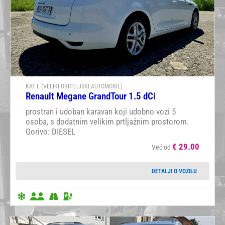
KAT L (VELIKI OBITELJSKI AUTOMOBIL)
Renault Megane GrandTour 1.5 dCi
prostran i udoban karavan koji udobno vozi 5
osoba, s dodatnim velikim prtljažnim prostorom.
Gorivo: DIESEL
€
29.00
Već od
DETALJI O VOZILU