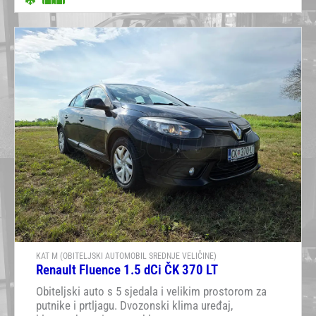
KAT M (OBITELJSKI AUTOMOBIL SREDNJE VELIČINE)
Renault Fluence 1.5 dCi ČK 370 LT
Obiteljski auto s 5 sjedala i velikim prostorom za
putnike i prtljagu. Dvozonski klima uređaj,