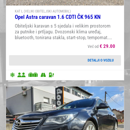
KAT L (VELIKI OBITELJSKI AUTOMOBIL)
Opel Astra caravan 1.6 CDTI ČK 965 KN
Obiteljski karavan s 5 sjedala i velikim prostorom
za putnike i prtljagu. Dvozonski klima uređaj,
bluetooth, tonirana stakla, start-stop, tempomat....
€
29.00
Već od
DETALJI O VOZILU