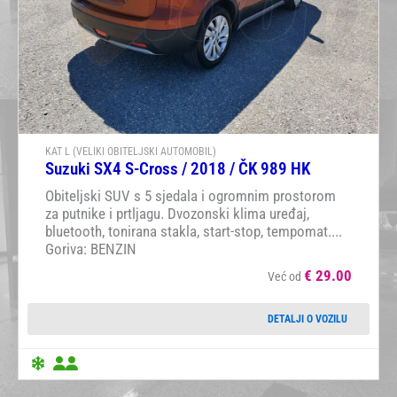
KAT L (VELIKI OBITELJSKI AUTOMOBIL)
Suzuki SX4 S-Cross / 2018 / ČK 989 HK
Obiteljski SUV s 5 sjedala i ogromnim prostorom
za putnike i prtljagu. Dvozonski klima uređaj,
bluetooth, tonirana stakla, start-stop, tempomat....
Goriva: BENZIN
€
29.00
Već od
DETALJI O VOZILU