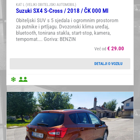
KAT L (VELIKI OBITELJSKI AUTOMOBIL)
Suzuki SX4 S-Cross / 2018 / ČK 000 MI
Obiteljski SUV s 5 sjedala i ogromnim prostorom
za putnike i prtljagu. Dvozonski klima uređaj,
bluetooth, tonirana stakla, start-stop, kamera,
tempomat.... Goriva: BENZIN
€
29.00
Već od
DETALJI O VOZILU