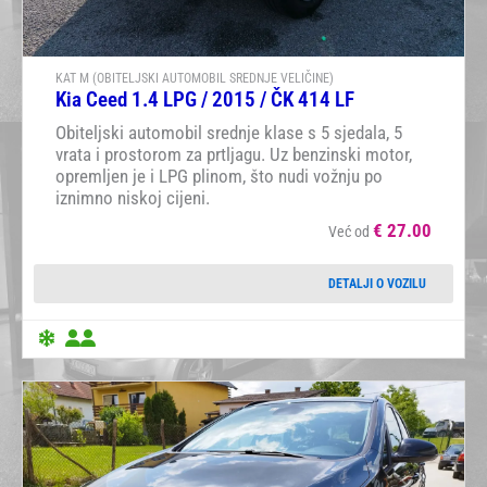
KAT M (OBITELJSKI AUTOMOBIL SREDNJE VELIČINE)
Kia Ceed 1.4 LPG / 2015 / ČK 414 LF
Obiteljski automobil srednje klase s 5 sjedala, 5
vrata i prostorom za prtljagu. Uz benzinski motor,
opremljen je i LPG plinom, što nudi vožnju po
iznimno niskoj cijeni.
€
27.00
Već od
DETALJI O VOZILU