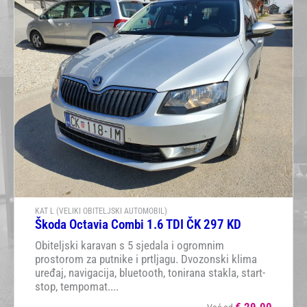
KAT L (VELIKI OBITELJSKI AUTOMOBIL)
Škoda Octavia Combi 1.6 TDI ČK 297 KD
Obiteljski karavan s 5 sjedala i ogromnim
prostorom za putnike i prtljagu. Dvozonski klima
uređaj, navigacija, bluetooth, tonirana stakla, start-
stop, tempomat....
€
29.00