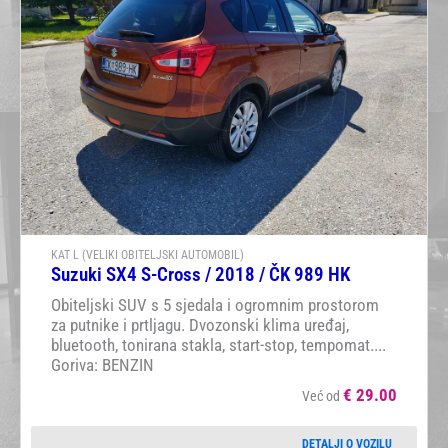
KAT L (VELIKI OBITELJSKI AUTOMOBIL)
Suzuki SX4 S-Cross / 2018 / ČK 989 HK
Obiteljski SUV s 5 sjedala i ogromnim prostorom
za putnike i prtljagu. Dvozonski klima uređaj,
bluetooth, tonirana stakla, start-stop, tempomat....
Goriva: BENZIN
€
29.00
Već od
DETALJI O VOZILU