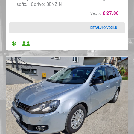
isofix... Gorivo: BENZIN
€
27.00
Već od
DETALJI O VOZILU