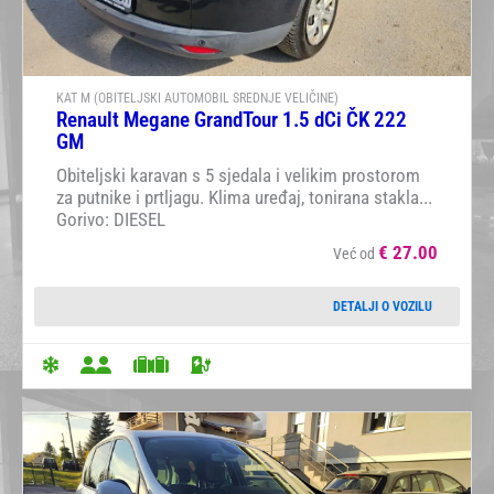
KAT M (OBITELJSKI AUTOMOBIL SREDNJE VELIČINE)
Renault Megane GrandTour 1.5 dCi ČK 222
GM
Obiteljski karavan s 5 sjedala i velikim prostorom
za putnike i prtljagu. Klima uređaj, tonirana stakla...
Gorivo: DIESEL
€
27.00
Već od
DETALJI O VOZILU