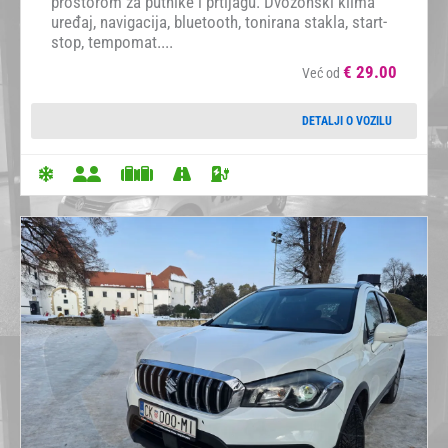
prostorom za putnike i prtljagu. Dvozonski klima
uređaj, navigacija, bluetooth, tonirana stakla, start-
stop, tempomat....
€
29.00
Već od
DETALJI O VOZILU