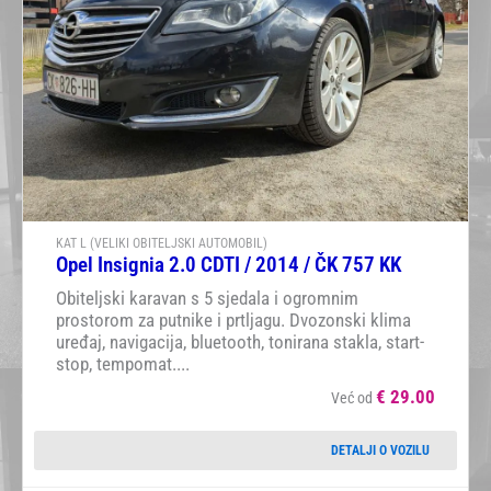
KAT L (VELIKI OBITELJSKI AUTOMOBIL)
Opel Insignia 2.0 CDTI / 2014 / ČK 757 KK
Obiteljski karavan s 5 sjedala i ogromnim
prostorom za putnike i prtljagu. Dvozonski klima
uređaj, navigacija, bluetooth, tonirana stakla, start-
stop, tempomat....
€
29.00
Već od
DETALJI O VOZILU