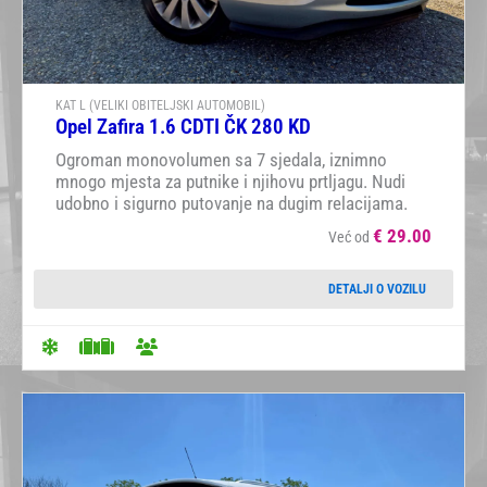
KAT L (VELIKI OBITELJSKI AUTOMOBIL)
Opel Zafira 1.6 CDTI ČK 280 KD
Ogroman monovolumen sa 7 sjedala, iznimno
mnogo mjesta za putnike i njihovu prtljagu. Nudi
udobno i sigurno putovanje na dugim relacijama.
€
29.00
Već od
DETALJI O VOZILU