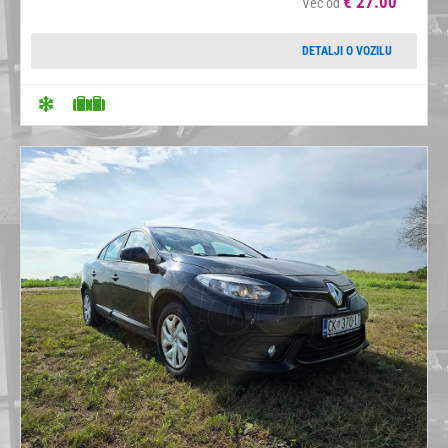
€
27.00
Već od
DETALJI O VOZILU