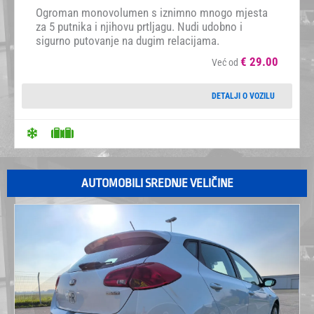
Ogroman monovolumen s iznimno mnogo mjesta
za 5 putnika i njihovu prtljagu. Nudi udobno i
sigurno putovanje na dugim relacijama.
€
29.00
Već od
DETALJI O VOZILU
AUTOMOBILI SREDNJE VELIČINE