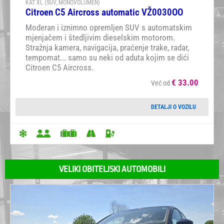
KAT XL (SUV, MONOVOLUMEN)
Citroen C5 Aircross automatic VŽ0030OO
Moderan i iznimno opremljen SUV s automatskim
mjenjačem i štedljivim dieselskim motorom.
Stražnja kamera, navigacija, praćenje trake, radar,
tempomat... samo su neki od aduta kojim se dići
Citroen C5 Aircross.
€
33.00
Već od
DETALJI O VOZILU
VELIKI OBITELJSKI AUTOMOBILI