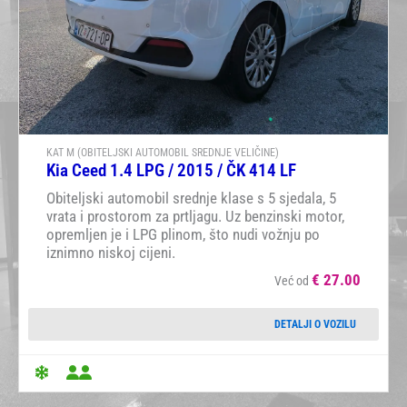
KAT M (OBITELJSKI AUTOMOBIL SREDNJE VELIČINE)
Kia Ceed 1.4 LPG / 2015 / ČK 414 LF
Obiteljski automobil srednje klase s 5 sjedala, 5
vrata i prostorom za prtljagu. Uz benzinski motor,
opremljen je i LPG plinom, što nudi vožnju po
iznimno niskoj cijeni.
€
27.00
Već od
DETALJI O VOZILU