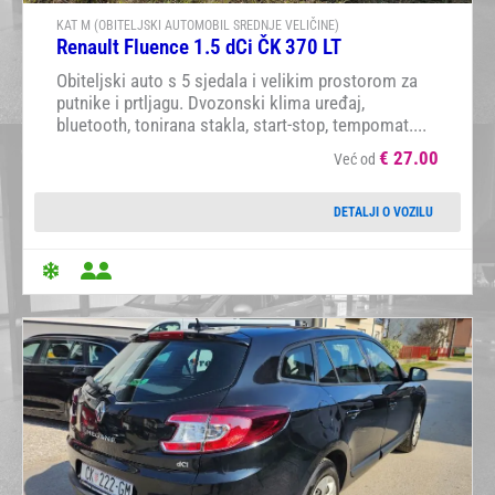
KAT M (OBITELJSKI AUTOMOBIL SREDNJE VELIČINE)
Renault Fluence 1.5 dCi ČK 370 LT
Obiteljski auto s 5 sjedala i velikim prostorom za
putnike i prtljagu. Dvozonski klima uređaj,
bluetooth, tonirana stakla, start-stop, tempomat....
€
27.00
Već od
DETALJI O VOZILU