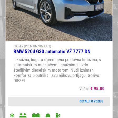
PREM 2 (PREMIUM VOZILA 2)
BMW 520d G30 automatic VŽ 7777 DN
luksuzna, bogato opremljena poslovna limuzina, s
automatskim mjenjačem i snažnim ali vrlo
štedljivim dieselskim motorom. Nudi izniman
komfor za 5 putnika i svu njihovu prtljagu. Gorivo:
DIESEL
€
95.00
Već od
DETALJI O VOZILU