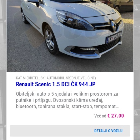
KAT M (OBITELJSKI AUTOMOBIL SREDNJE VELIČINE)
Renault Scenic 1.5 DCI ČK 944 JP
Obiteljski auto s 5 sjedala i velikim prostorom za
putnike i prtljagu. Dvozonski klima uređaj,
bluetooth, tonirana stakla, start-stop, tempomat....
€
27.00
Već od
DETALJI O VOZILU