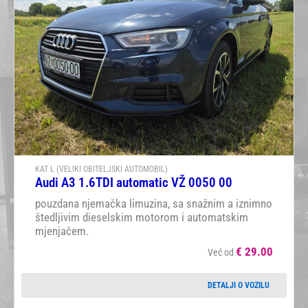
KAT L (VELIKI OBITELJSKI AUTOMOBIL)
Audi A3 1.6TDI automatic VŽ 0050 00
pouzdana njemačka limuzina, sa snažnim a iznimno
štedljivim dieselskim motorom i automatskim
mjenjačem.
€
29.00
Već od
DETALJI O VOZILU