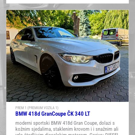
PREM 1 (PREMIUM VOZILA 1)
BMW 418d GranCoupe ČK 340 LT
moderni sportski BMW 418d Gran Coupe, dolazi s
kožnim sjedalima, staklenim krovom i i snažnim ali
vrlo štedljivim dieselskim motorom. Gorivo: DIESEL