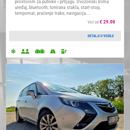
prostorom za putnike i prtljagu. Dvozonski klima
uređaj, bluetooth, tonirana stakla, start-stop,
tempomat, praćenje trake, navigacija....
€
29.00
Već od
DETALJI O VOZILU