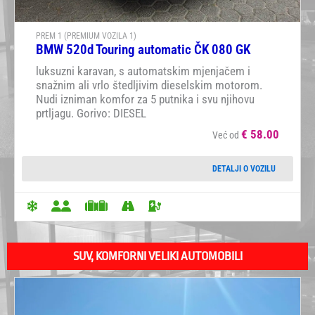
PREM 1 (PREMIUM VOZILA 1)
BMW 520d Touring automatic ČK 080 GK
luksuzni karavan, s automatskim mjenjačem i
snažnim ali vrlo štedljivim dieselskim motorom.
Nudi izniman komfor za 5 putnika i svu njihovu
prtljagu. Gorivo: DIESEL
€
58.00
Već od
DETALJI O VOZILU
SUV, KOMFORNI VELIKI AUTOMOBILI