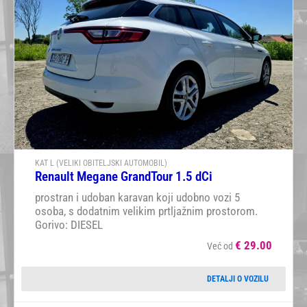
KAT L (VELIKI OBITELJSKI AUTOMOBIL)
Renault Megane GrandTour 1.5 dCi
prostran i udoban karavan koji udobno vozi 5
osoba, s dodatnim velikim prtljažnim prostorom.
Gorivo: DIESEL
€
29.00
Već od
DETALJI O VOZILU