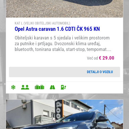
KAT L (VELIKI OBITELJSKI AUTOMOBIL)
Opel Astra caravan 1.6 CDTI ČK 965 KN
Obiteljski karavan s 5 sjedala i velikim prostorom
za putnike i prtljagu. Dvozonski klima uređaj,
bluetooth, tonirana stakla, start-stop, tempomat....
€
29.00
Već od
DETALJI O VOZILU