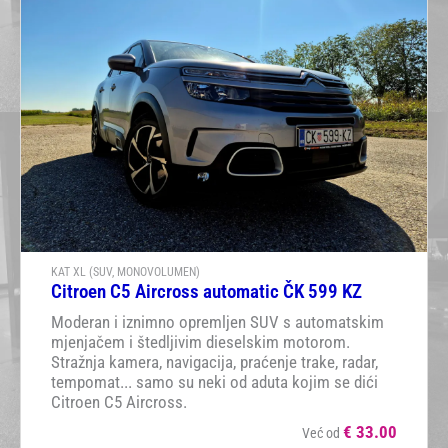
KAT XL (SUV, MONOVOLUMEN)
Citroen C5 Aircross automatic ČK 599 KZ
Moderan i iznimno opremljen SUV s automatskim
mjenjačem i štedljivim dieselskim motorom.
Stražnja kamera, navigacija, praćenje trake, radar,
tempomat... samo su neki od aduta kojim se dići
Citroen C5 Aircross.
€
33.00
Već od