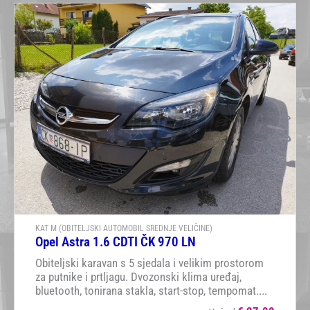
KAT M (OBITELJSKI AUTOMOBIL SREDNJE VELIČINE)
Opel Astra 1.6 CDTI ČK 970 LN
Obiteljski karavan s 5 sjedala i velikim prostorom
za putnike i prtljagu. Dvozonski klima uređaj,
bluetooth, tonirana stakla, start-stop, tempomat....