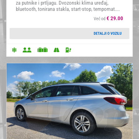
za putnike i prtljagu. Dvozonski klima uređaj,
bluetooth, tonirana stakla, start-stop, tempomat....
€
29.00
Već od
DETALJI O VOZILU