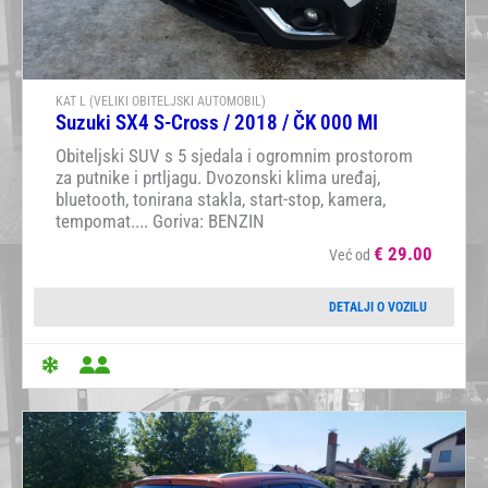
KAT L (VELIKI OBITELJSKI AUTOMOBIL)
Suzuki SX4 S-Cross / 2018 / ČK 000 MI
Obiteljski SUV s 5 sjedala i ogromnim prostorom
za putnike i prtljagu. Dvozonski klima uređaj,
bluetooth, tonirana stakla, start-stop, kamera,
tempomat.... Goriva: BENZIN
€
29.00
Već od
DETALJI O VOZILU