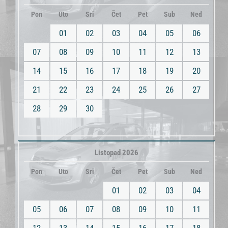
Pon
Uto
Sri
Čet
Pet
Sub
Ned
01
02
03
04
05
06
07
08
09
10
11
12
13
14
15
16
17
18
19
20
21
22
23
24
25
26
27
28
29
30
Listopad 2026
Pon
Uto
Sri
Čet
Pet
Sub
Ned
01
02
03
04
05
06
07
08
09
10
11