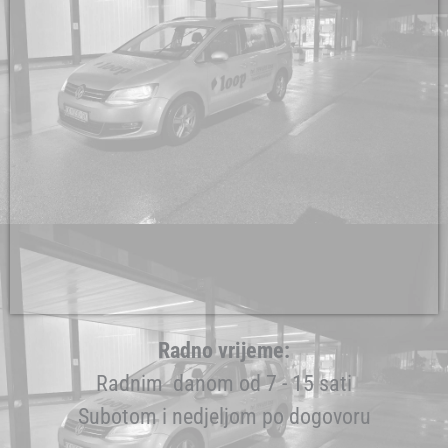
Radno vrijeme:
Radnim danom od 7 - 15 sati
Subotom i nedjeljom po dogovoru