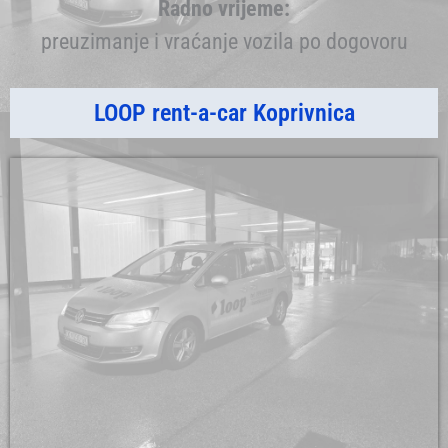
Radno vrijeme:
preuzimanje i vraćanje vozila po dogovoru
LOOP rent-a-car Koprivnica