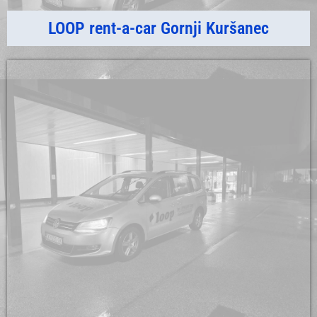
LOOP rent-a-car Gornji Kuršanec