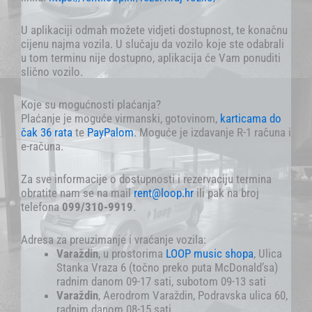
U aplikaciji odmah možete vidjeti dostupnost, te konačnu
cijenu najma vozila. U slučaju da vozilo koje ste odabrali
u tom terminu nije dostupno, aplikacija će Vam ponuditi
slično vozilo.
Koje su mogućnosti plaćanja?
Plaćanje je moguće virmanski, gotovinom,
karticama
do
čak 36 rata
te
PayPalom
. Moguće je izdavanje R-1 računa i
e-računa.
Za sve informacije o dostupnosti i rezervaciju termina
obratite nam se na mail
rent@loop.hr
ili pak na broj
telefona
099/310-9919
.
Adresa za preuzimanje i vraćanje vozila:
Varaždin
, u prostorima
LOOP music shopa
, Ulica
Stanka Vraza 6 (točno preko puta McDonald’sa)
radnim danom 09-17 sati, subotom 09-13 sati
Varaždin
, Aerodrom Varaždin, Podravska ulica 60,
radnim danom 08-15 sati