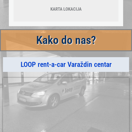
KARTA LOKACIJA
Kako do nas?
LOOP rent-a-car Varaždin centar