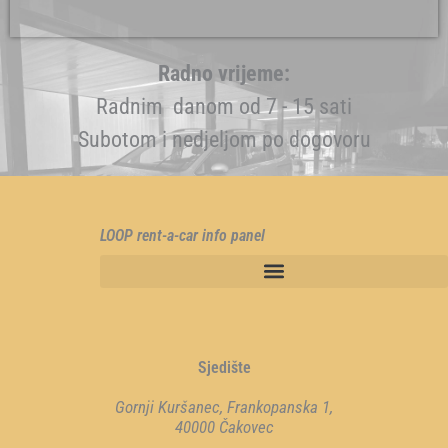
Radno vrijeme:
Radnim danom od 7 - 15 sati
Subotom i nedjeljom po dogovoru
LOOP rent-a-car info panel
Sjedište
Gornji Kuršanec, Frankopanska 1,
40000 Čakovec