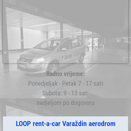
Radno vrijeme:
Ponedjeljak - Petak 7 - 17 sati
Subota: 9 - 13 sati
nedjeljom po dogovoru
LOOP rent-a-car Varaždin aerodrom