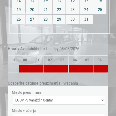
12
13
14
15
16
17
18
19
20
21
22
23
24
25
26
27
28
29
30
31
Hourly Availability for the day 08/08/2026
H
00
01
02
03
04
05
06
07
Odaberite datume preuzimanja i vraćanja
Mjesto preuzimanja
Mjesto vraćanja