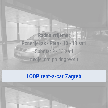
Radno vrijeme:
Ponedjeljak - Petak 10 - 18 sati
Subota: 9 - 13 sati
nedjeljom po dogovoru
LOOP rent-a-car Zagreb