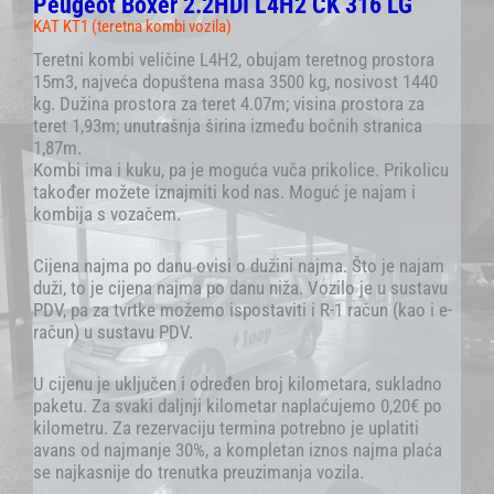
Peugeot Boxer 2.2HDI L4H2 ČK 316 LG
KAT KT1 (teretna kombi vozila)
Teretni kombi veličine L4H2, obujam teretnog prostora
15m3, najveća dopuštena masa 3500 kg, nosivost 1440
kg. Dužina prostora za teret 4.07m; visina prostora za
teret 1,93m; unutrašnja širina između bočnih stranica
1,87m.
Kombi ima i kuku, pa je moguća vuča prikolice. Prikolicu
također možete iznajmiti kod nas. Moguć je najam i
kombija s vozačem.
Cijena najma po danu ovisi o dužini najma. Što je najam
duži, to je cijena najma po danu niža. Vozilo je u sustavu
PDV, pa za tvrtke možemo ispostaviti i R-1 račun (kao i e-
račun) u sustavu PDV.
U cijenu je uključen i određen broj kilometara, sukladno
paketu. Za svaki daljnji kilometar naplaćujemo 0,20€ po
kilometru. Za rezervaciju termina potrebno je uplatiti
avans od najmanje 30%, a kompletan iznos najma plaća
se najkasnije do trenutka preuzimanja vozila.