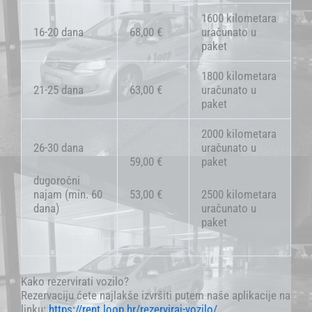
1600 kilometara
16-20 dana
68,00 €
uračunato u
paket
1800 kilometara
21-25 dana
63,00 €
uračunato u
paket
2000 kilometara
26-30 dana
uračunato u
59,00 €
paket
dugoročni
najam (min. 60
53,00 €
2500 kilometara
dana)
uračunato u
paket
Kako rezervirati vozilo?
Rezervaciju ćete najlakše izvršiti putem naše aplikacije na
linku:
https://rent.loop.hr/rezerviraj-vozilo/