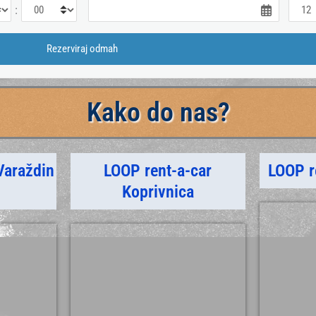
:
Kako do nas?
Varaždin
LOOP rent-a-car
LOOP r
m
Koprivnica