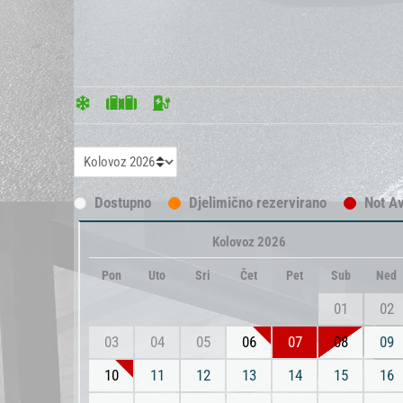
Dostupno
Djelimično rezervirano
Not Av
Kolovoz 2026
Pon
Uto
Sri
Čet
Pet
Sub
Ned
01
02
03
04
05
06
07
08
09
10
11
12
13
14
15
16