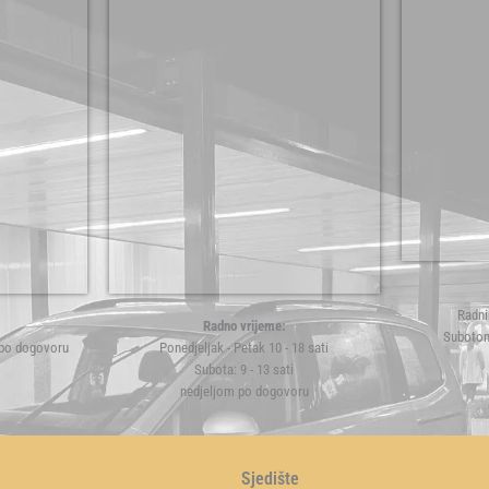
Radni
Radno vrijeme:
Subotom
 po dogovoru
Ponedjeljak - Petak 10 - 18 sati
Subota: 9 - 13 sati
nedjeljom po dogovoru
Sjedište