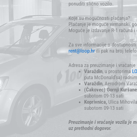
ponuditi slično vozilo.
Koje su mogućnosti plaćanja?
Plaćanje je moguće virmanski, g
Moguće je izdavanje R-1 računa i 
Za sve informacije o dostupnosti 
rent@loop.hr
ili pak na broj telef
Adresa za preuzimanje i vraćanje 
Varaždin
, u prostorima
LO
puta McDonald’sa) radnim
Varaždin
, Aerodrom Varaž
(Čakovec) Gornji Kuršan
subotom 09-13 sati
Koprivnica,
Ulica Mihovil
subotom 09-13 sati
Preuzimanje i vraćanje vozila je m
uz prethodni dogovor.