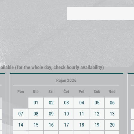
ailable (for the whole day, check hourly availability)
Rujan 2026
Pon
Uto
Sri
Čet
Pet
Sub
Ned
01
02
03
04
05
06
07
08
09
10
11
12
13
14
15
16
17
18
19
20