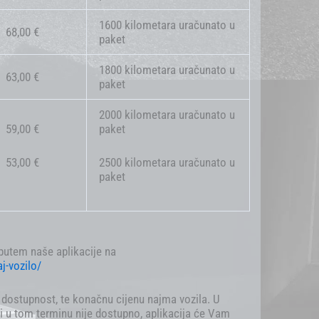
1600 kilometara uračunato u
68,00 €
paket
1800 kilometara uračunato u
63,00 €
paket
2000 kilometara uračunato u
59,00 €
paket
53,00 €
2500 kilometara uračunato u
paket
 putem naše aplikacije na
aj-vozilo/
 dostupnost, te konačnu cijenu najma vozila. U
li u tom terminu nije dostupno, aplikacija će Vam