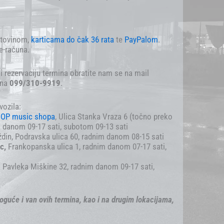
otovinom,
karticama
do čak 36 rata
te
PayPalom
.
e-računa.
i rezervaciju termina obratite nam se na mail
ona
099/310-9919
.
vozila:
OP music shopa
, Ulica Stanka Vraza 6 (točno preko
 danom 09-17 sati, subotom 09-13 sati
din, Podravska ulica 60, radnim danom 08-15 sati
ec,
Frankopanska ulica 1, radnim danom 07-17 sati,
a Pavleka Miškine 32, radnim danom 09-17 sati,
oguće i van ovih termina, kao i na drugim lokacijama,