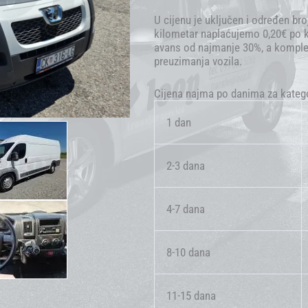
U cijenu je uključen i određen bro
kilometar naplaćujemo 0,20€ po ki
avans od najmanje 30%, a komplet
preuzimanja vozila.
Cijena najma po danima za katego
1 dan
2-3 dana
4-7 dana
8-10 dana
11-15 dana