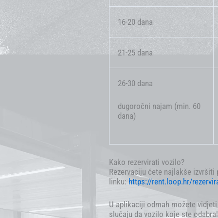
16-20 dana
21-25 dana
26-30 dana
dugoročni najam (min. 60
dana)
Kako rezervirati vozilo?
Rezervaciju ćete najlakše izvršiti
linku:
https://rent.loop.hr/rezervir
U aplikaciji odmah možete vidjeti
slučaju da vozilo koje ste odabra