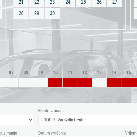
21
22
23
24
25
26
27
28
29
30
07
08
09
10
11
12
13
14
15
Mjesto vraćanja
euzimanja
Datum vraćanja
Vrijem