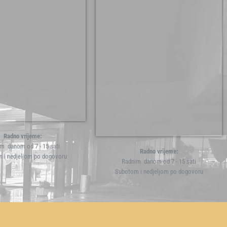
Radno vrijeme:
m danom od 7 - 15 sati
Radno vrijeme:
 i nedjeljom po dogovoru
Radnim danom od 7 - 15 sati
Subotom i nedjeljom po dogovoru