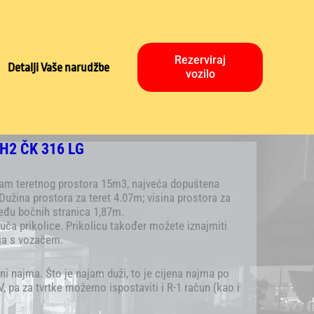
Rezerviraj
Detalji Vaše narudžbe
vozilo
4H2 ČK 316 LG
jam teretnog prostora 15m3, najveća dopuštena
užina prostora za teret 4.07m; visina prostora za
među bočnih stranica 1,87m.
ča prikolice. Prikolicu također možete iznajmiti
ja s vozačem.
ni najma. Što je najam duži, to je cijena najma po
, pa za tvrtke možemo ispostaviti i R-1 račun (kao i