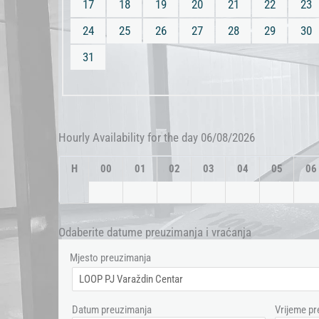
17
18
19
20
21
22
23
24
25
26
27
28
29
30
31
Hourly Availability for the day 06/08/2026
H
00
01
02
03
04
05
06
Odaberite datume preuzimanja i vraćanja
Mjesto preuzimanja
Datum preuzimanja
Vrijeme pr