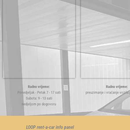
Radno vrijeme:
Radno vrijeme:
Ponedjeljak - Petak 7 - 17 sati
preuzimanje i vraćanje vozila
Subota: 9 - 13 sati
nedjeljom po dogovoru
LOOP rent-a-car info panel