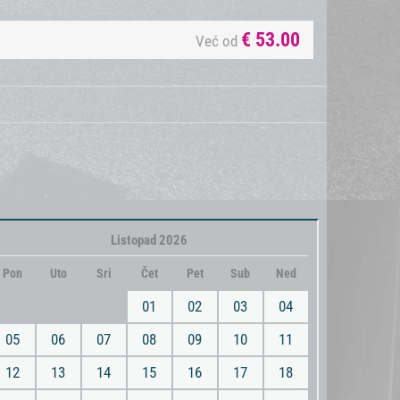
€
53.00
Već od
Listopad 2026
Pon
Uto
Sri
Čet
Pet
Sub
Ned
01
02
03
04
05
06
07
08
09
10
11
12
13
14
15
16
17
18