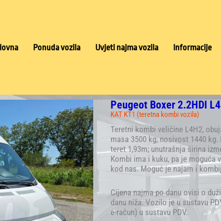
lovna
Ponuda vozila
Uvjeti najma vozila
Informacije
Peugeot Boxer 2.2HDI L
KAT KT1 (teretna kombi vozila)
Teretni kombi veličine L4H2, obu
masa 3500 kg, nosivost 1440 kg. D
teret 1,93m; unutrašnja širina iz
Kombi ima i kuku, pa je moguća vu
kod nas. Moguć je najam i kombi
Cijena najma po danu ovisi o duži
danu niža. Vozilo je u sustavu PDV
e-račun) u sustavu PDV.