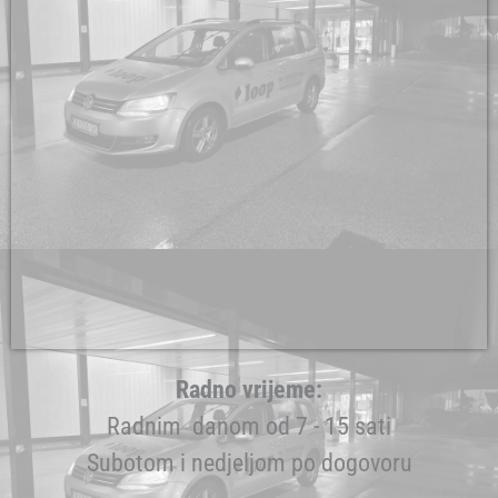
Radno vrijeme:
Radnim danom od 7 - 15 sati
Subotom i nedjeljom po dogovoru