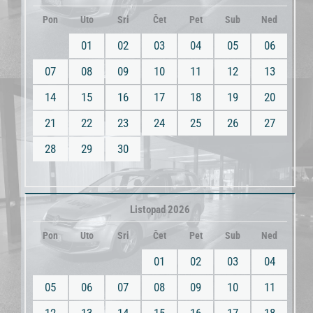
Pon
Uto
Sri
Čet
Pet
Sub
Ned
01
02
03
04
05
06
07
08
09
10
11
12
13
14
15
16
17
18
19
20
21
22
23
24
25
26
27
28
29
30
Listopad 2026
Pon
Uto
Sri
Čet
Pet
Sub
Ned
01
02
03
04
05
06
07
08
09
10
11