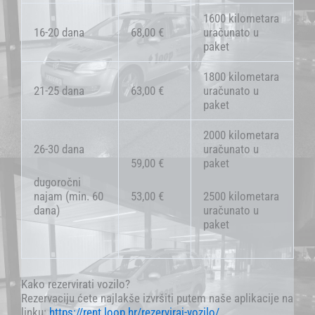
1600 kilometara
16-20 dana
68,00 €
uračunato u
paket
1800 kilometara
21-25 dana
63,00 €
uračunato u
paket
2000 kilometara
26-30 dana
uračunato u
59,00 €
paket
dugoročni
najam (min. 60
53,00 €
2500 kilometara
dana)
uračunato u
paket
Kako rezervirati vozilo?
Rezervaciju ćete najlakše izvršiti putem naše aplikacije na
linku:
https://rent.loop.hr/rezerviraj-vozilo/