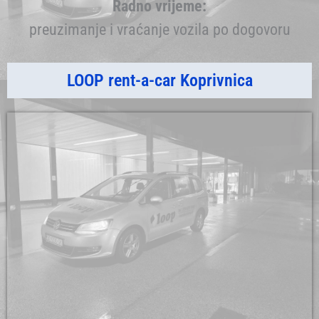
Radno vrijeme:
preuzimanje i vraćanje vozila po dogovoru
LOOP rent-a-car Koprivnica