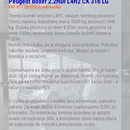
Peugeot Boxer 2.2HDI L4H2 ČK 316 LG
KAT KT1 (teretna kombi vozila)
Teretni kombi veličine L4H2, obujam teretnog prostora
15m3, najveća dopuštena masa 3500 kg, nosivost 1440
kg. Dužina prostora za teret 4.07m; visina prostora za
teret 1,93m; unutrašnja širina između bočnih stranica
1,87m.
Kombi ima i kuku, pa je moguća vuča prikolice. Prikolicu
također možete iznajmiti kod nas. Moguć je najam i
kombija s vozačem.
Cijena najma po danu ovisi o dužini najma. Što je najam
duži, to je cijena najma po danu niža. Vozilo je u sustavu
PDV, pa za tvrtke možemo ispostaviti i R-1 račun (kao i e-
račun) u sustavu PDV.
U cijenu je uključen i određen broj kilometara, sukladno
paketu. Za svaki daljnji kilometar naplaćujemo 0,20€ po
kilometru. Za rezervaciju termina potrebno je uplatiti
avans od najmanje 30%, a kompletan iznos najma plaća
se najkasnije do trenutka preuzimanja vozila.