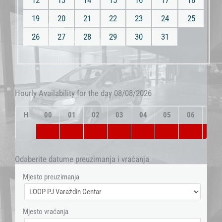
12
13
14
15
16
17
18
19
20
21
22
23
24
25
26
27
28
29
30
31
Hourly Availability for the day 08/08/2026
H
00
01
02
03
04
05
06
07
Odaberite datume preuzimanja i vraćanja
Mjesto preuzimanja
Mjesto vraćanja