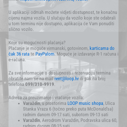
U aplikaciji odmah možete vidjeti dostupnost, te konačnu
cijenu najma vozila. U slučaju da vozilo koje ste odabrali
u tom terminu nije dostupno, aplikacija će Vam ponuditi
slično vozilo.
Koje su mogućnosti plaćanja?
Plaćanje je moguće virmanski, gotovinom,
karticama
do
čak 36 rata
te
PayPalom
. Moguće je izdavanje R-1 računa i
e-računa.
Za sve informacije o dostupnosti i rezervaciju termina
obratite nam se na mail
rent@loop.hr
ili pak na broj
telefona
099/310-9919
.
Adresa za preuzimanje i vraćanje vozila:
Varaždin
, u prostorima
LOOP music shopa
, Ulica
Stanka Vraza 6 (točno preko puta McDonald’sa)
radnim danom 09-17 sati, subotom 09-13 sati
Varaždin
, Aerodrom Varaždin, Podravska ulica 60,
radnim danom 08-15 sati