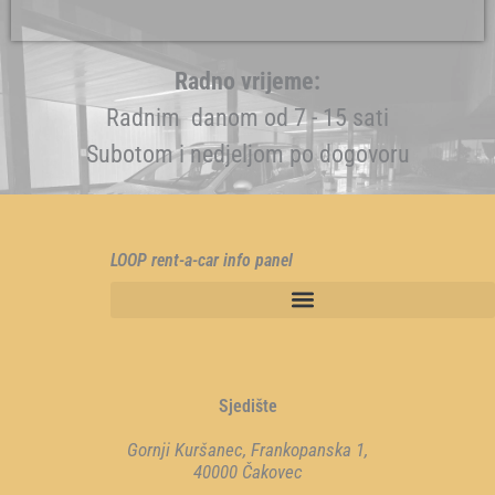
Radno vrijeme:
Radnim danom od 7 - 15 sati
Subotom i nedjeljom po dogovoru
LOOP rent-a-car info panel
Sjedište
Gornji Kuršanec, Frankopanska 1,
40000 Čakovec