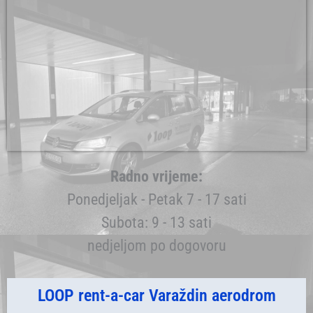
Radno vrijeme:
Ponedjeljak - Petak 7 - 17 sati
Subota: 9 - 13 sati
nedjeljom po dogovoru
LOOP rent-a-car Varaždin aerodrom