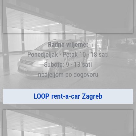
Radno vrijeme:
Ponedjeljak - Petak 10 - 18 sati
Subota: 9 - 13 sati
nedjeljom po dogovoru
LOOP rent-a-car Zagreb