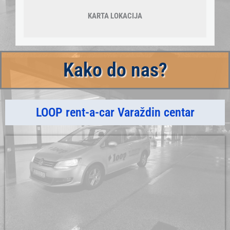
KARTA LOKACIJA
Kako do nas?
LOOP rent-a-car Varaždin centar