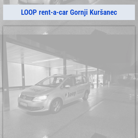
LOOP rent-a-car Gornji Kuršanec