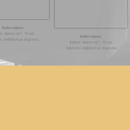
Radno vrijeme:
m danom od 7 - 15 sati
Radno vrijeme:
 i nedjeljom po dogovoru
Radnim danom od 7 - 15 sati
Subotom i nedjeljom po dogovoru