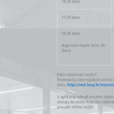
16-20 dana
21-25 dana
26-30 dana
dugoročni najam (min. 60
dana)
Kako rezervirati vozilo?
Rezervaciju ćete najlakše izvršiti
linku:
https://rent.loop.hr/rezervir
U aplikaciji odmah možete vidjet
slučaju da vozilo koje ste odabra
ponuditi slično vozilo.