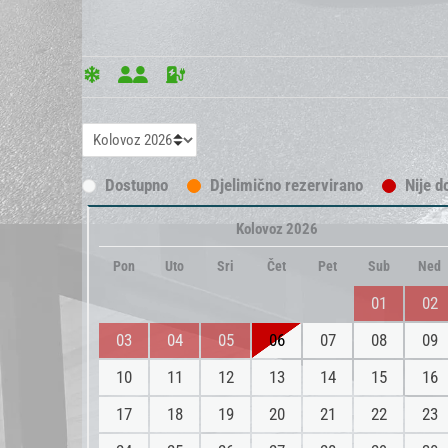
Dostupno
Djelimično rezervirano
Nije d
Kolovoz 2026
Pon
Uto
Sri
Čet
Pet
Sub
Ned
01
02
03
04
05
06
07
08
09
10
11
12
13
14
15
16
17
18
19
20
21
22
23