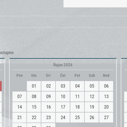
ostupno
Rujan 2026
Pon
Uto
Sri
Čet
Pet
Sub
Ned
01
02
03
04
05
06
07
08
09
10
11
12
13
14
15
16
17
18
19
20
21
22
23
24
25
26
27