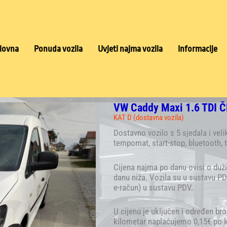
lovna
Ponuda vozila
Uvjeti najma vozila
Informacije
VW Caddy Maxi 1.6 TDI 
KAT D (dostavna vozila)
Dostavno vozilo s 5 sjedala i ve
tempomat, start-stop, bluetooth, t
Cijena najma po danu ovisi o duži
danu niža. Vozila su u sustavu PD
e-račun) u sustavu PDV.
U cijenu je uključen i određen bro
kilometar naplaćujemo 0,15€ po k