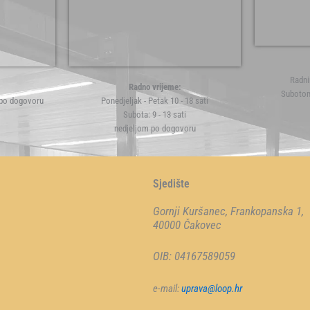
Radni
Radno vrijeme:
Subotom
 po dogovoru
Ponedjeljak - Petak 10 - 18 sati
Subota: 9 - 13 sati
nedjeljom po dogovoru
Sjedište
Gornji Kuršanec, Frankopanska 1,
40000 Čakovec
OIB: 04167589059
e-mail:
uprava@loop.hr