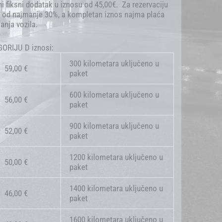
 fiksni dodatak u iznosu od 45,00€. Za rezervaciju
ns od najmanje 30%, a kompletan iznos najma plaća
anja vozila.
ORIJU D iznosi:
300 kilometara uključeno u
59,00 €
paket
600 kilometara uključeno u
56,00 €
paket
900 kilometara uključeno u
52,00 €
paket
1200 kilometara uključeno u
50,00 €
paket
1400 kilometara uključeno u
46,00 €
paket
1600 kilometara uključeno u