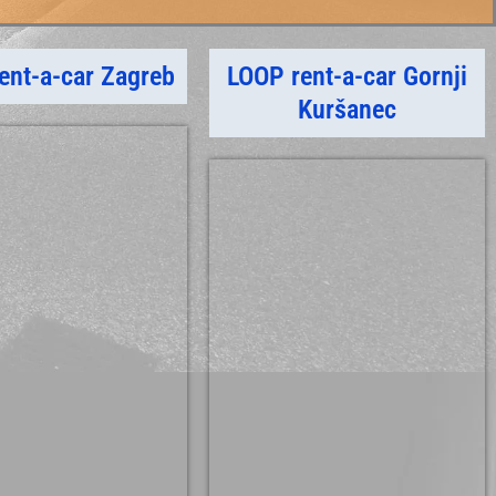
ent-a-car Zagreb
LOOP rent-a-car Gornji
Kuršanec