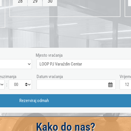
28
29
30
Mjesto vraćanja
euzimanja
Datum vraćanja
Vrijem
:
Kako do nas?