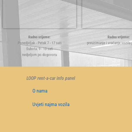
Radno vrijeme:
Radno vrijeme:
Ponedjeljak - Petak 7 - 17 sati
preuzimanje i vraćanje vozila
Subota: 9 - 13 sati
nedjeljom po dogovoru
LOOP rent-a-car info panel
O nama
Uvjeti najma vozila