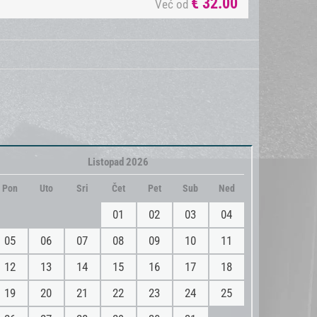
€
32.00
Već od
Listopad 2026
Pon
Uto
Sri
Čet
Pet
Sub
Ned
01
02
03
04
05
06
07
08
09
10
11
12
13
14
15
16
17
18
19
20
21
22
23
24
25