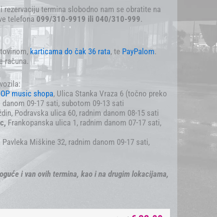
i rezervaciju termina slobodno nam se obratite na
eve telefona
099/310-9919 ili 040/310-999
.
otovinom,
karticama
do čak 36 rata
, te
PayPalom
.
e-računa.
vozila:
OP music shopa
, Ulica Stanka Vraza 6 (točno preko
 danom 09-17 sati, subotom 09-13 sati
din, Podravska ulica 60, radnim danom 08-15 sati
ec,
Frankopanska ulica 1, radnim danom 07-17 sati,
a Pavleka Miškine 32, radnim danom 09-17 sati,
oguće i van ovih termina, kao i na drugim lokacijama,