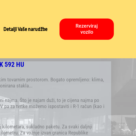
Rezerviraj
Detalji Vaše narudžbe
vozilo
ČK 592 HU
likim tovarnim prostorom. Bogato opremljeno: klima,
onirana stakla...
ni najma. Što je najam duži, to je cijena najma po
V pa za tvrtke možemo ispostaviti i R-1 račun (kao i
j kilometara, sukladno paketu. Za svaki daljnji
ilometru. Za vožnje izvan granica Republike