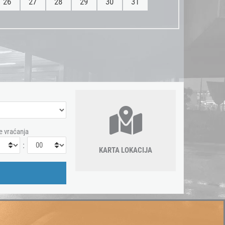
26
27
28
29
30
31
e vraćanja
:
KARTA LOKACIJA