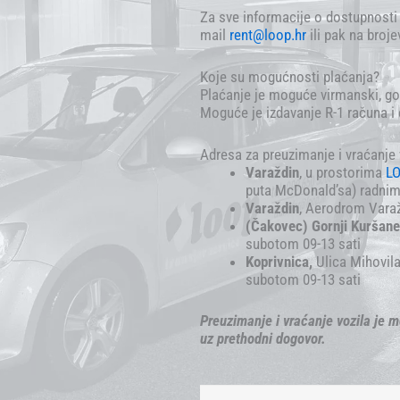
Za sve informacije o dostupnosti 
mail
rent@loop.hr
ili pak na broj
Koje su mogućnosti plaćanja?
Plaćanje je moguće virmanski, g
Moguće je izdavanje R-1 računa i 
Adresa za preuzimanje i vraćanje 
Varaždin
, u prostorima
LO
puta McDonald’sa) radnim
Varaždin
, Aerodrom Varaž
(Čakovec) Gornji Kuršan
subotom 09-13 sati
Koprivnica,
Ulica Mihovil
subotom 09-13 sati
Preuzimanje i vraćanje vozila je m
uz prethodni dogovor.