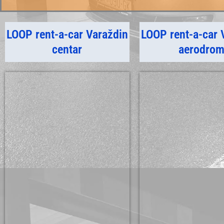
LOOP rent-a-car Varaždin
LOOP rent-a-car 
centar
aerodro