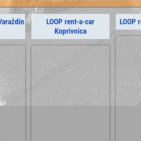
Varaždin
LOOP rent-a-car
LOOP r
m
Koprivnica